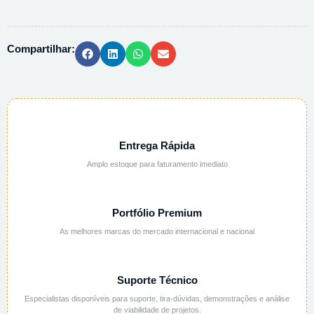
ESTANHO
II
500G-
Compartilhar:
208256
quantidade
Entrega Rápida
Amplo estoque para faturamento imediato
Portfólio Premium
As melhores marcas do mercado internacional e nacional
Suporte Técnico
Especialistas disponíveis para suporte, tira-dúvidas, demonstrações e análise
de viabilidade de projetos.