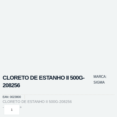
CLORETO DE ESTANHO II 500G-
MARCA:
SIGMA
208256
EAN: 0023800
CLORETO DE ESTANHO II 500G-208256
CLORETO
-
+
DE