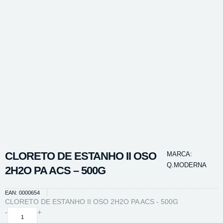
CLORETO DE ESTANHO II OSO
MARCA:
Q.MODERNA
2H2O PA ACS – 500G
EAN: 0000654
CLORETO DE ESTANHO II OSO 2H2O PA ACS - 500G
CLORETO
-
+
DE