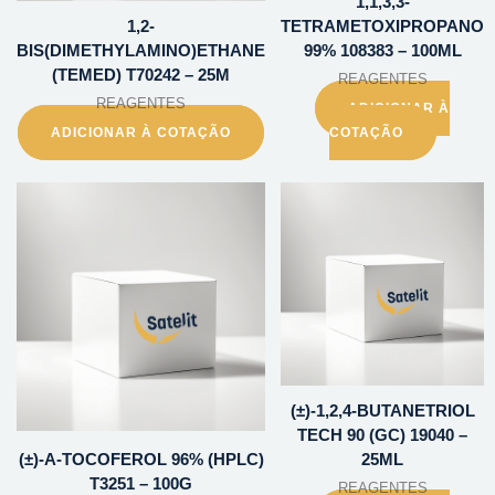
1,1,3,3-
1,2-
TETRAMETOXIPROPANO
BIS(DIMETHYLAMINO)ETHANE
99% 108383 – 100ML
(TEMED) T70242 – 25M
REAGENTES
REAGENTES
ADICIONAR À
ADICIONAR À COTAÇÃO
COTAÇÃO
(±)-1,2,4-BUTANETRIOL
TECH 90 (GC) 19040 –
(±)-A-TOCOFEROL 96% (HPLC)
25ML
T3251 – 100G
REAGENTES