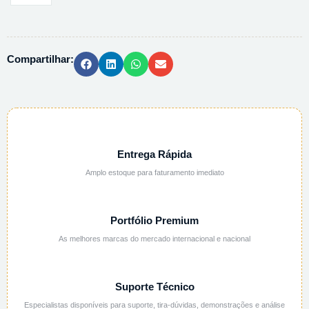
ESTANHO
OSO
2H2O
Compartilhar:
PA
ACS
-
100G
quantidade
Entrega Rápida
Amplo estoque para faturamento imediato
Portfólio Premium
As melhores marcas do mercado internacional e nacional
Suporte Técnico
Especialistas disponíveis para suporte, tira-dúvidas, demonstrações e análise