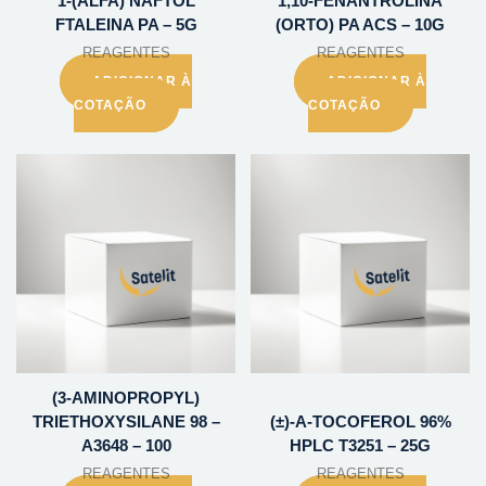
1-(ALFA) NAFTOL
1,10-FENANTROLINA
FTALEINA PA – 5G
(ORTO) PA ACS – 10G
REAGENTES
REAGENTES
ADICIONAR À
ADICIONAR À
COTAÇÃO
COTAÇÃO
(3-AMINOPROPYL)
TRIETHOXYSILANE 98 –
(±)-A-TOCOFEROL 96%
A3648 – 100
HPLC T3251 – 25G
REAGENTES
REAGENTES