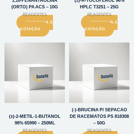
1,10-FENANTROLINA
(±)-A-TOCOFEROL 96%
(ORTO) PA ACS – 10G
HPLC T3251 – 25G
REAGENTES
REAGENTES
ADICIONAR À
ADICIONAR À
COTAÇÃO
COTAÇÃO
(-)-BRUCINA P/ SEPACAO
(±)-2-METIL-1-BUTANOL
DE RACEMATOS PS 818308
98% 65990 – 250ML
– 50G
REAGENTES
REAGENTES