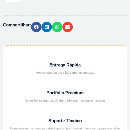
ESTRONCIO
6H2O
PA
Compartilhar:
ACS
-
250G
quantidade
Entrega Rápida
Amplo estoque para faturamento imediato
Portfólio Premium
As melhores marcas do mercado internacional e nacional
Suporte Técnico
Especialistas disponíveis para suporte, tira-dúvidas, demonstrações e análise