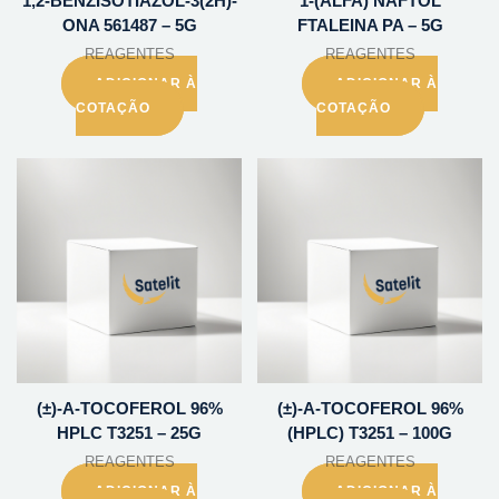
1,2-BENZISOTIAZOL-3(2H)-
1-(ALFA) NAFTOL
ONA 561487 – 5G
FTALEINA PA – 5G
REAGENTES
REAGENTES
ADICIONAR À
ADICIONAR À
COTAÇÃO
COTAÇÃO
(±)-A-TOCOFEROL 96%
(±)-A-TOCOFEROL 96%
HPLC T3251 – 25G
(HPLC) T3251 – 100G
REAGENTES
REAGENTES
ADICIONAR À
ADICIONAR À