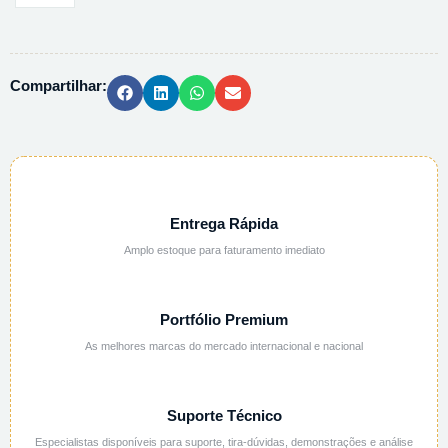
ESTRONCIO
6H2O
PA
Compartilhar:
ACS
-
500G
quantidade
Entrega Rápida
Amplo estoque para faturamento imediato
Portfólio Premium
As melhores marcas do mercado internacional e nacional
Suporte Técnico
Especialistas disponíveis para suporte, tira-dúvidas, demonstrações e análise