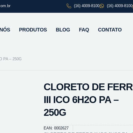
com.br
(16) 4009-8100
(16) 4009-8100
 NÓS
PRODUTOS
BLOG
FAQ
CONTATO
O PA – 250G
CLORETO DE FER
III ICO 6H2O PA –
250G
EAN: 0002627