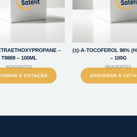
 TETRAETHOXYPROPANE –
(±)-A-TOCOFEROL 96% (H
T9889 – 100ML
– 100G
REAGENTES
REAGENTES
CIONAR À COTAÇÃO
ADICIONAR À COT