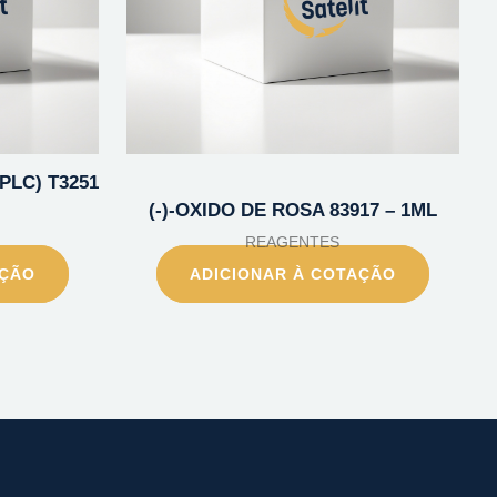
PLC) T3251
(-)-OXIDO DE ROSA 83917 – 1ML
REAGENTES
AÇÃO
ADICIONAR À COTAÇÃO