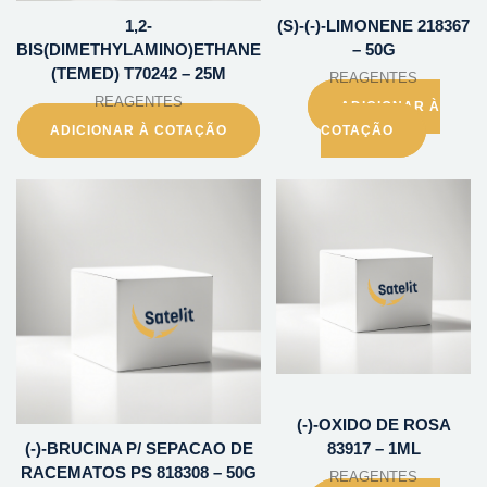
1,2-
(S)-(-)-LIMONENE 218367
BIS(DIMETHYLAMINO)ETHANE
– 50G
(TEMED) T70242 – 25M
REAGENTES
REAGENTES
ADICIONAR À
ADICIONAR À COTAÇÃO
COTAÇÃO
(-)-OXIDO DE ROSA
(-)-BRUCINA P/ SEPACAO DE
83917 – 1ML
RACEMATOS PS 818308 – 50G
REAGENTES