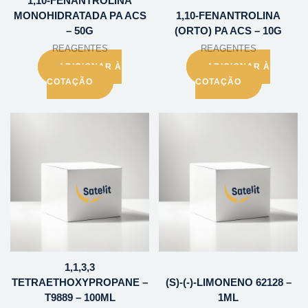
1,10-FENANTROLINA
MONOHIDRATADA PA ACS
1,10-FENANTROLINA
– 50G
(ORTO) PA ACS – 10G
REAGENTES
REAGENTES
ADICIONAR À
ADICIONAR À
COTAÇÃO
COTAÇÃO
1,1,3,3
TETRAETHOXYPROPANE –
(S)-(-)-LIMONENO 62128 –
T9889 – 100ML
1ML