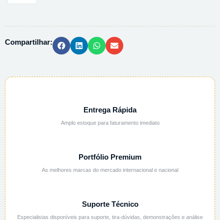
FERRO
III
ICO
Compartilhar:
ANIDRO
-
500G
quantidade
Entrega Rápida
Amplo estoque para faturamento imediato
Portfólio Premium
As melhores marcas do mercado internacional e nacional
Suporte Técnico
Especialistas disponíveis para suporte, tira-dúvidas, demonstrações e análise