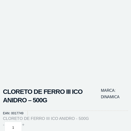
CLORETO DE FERRO III ICO
MARCA:
DINAMICA
ANIDRO – 500G
EAN: 0017749
CLORETO DE FERRO III ICO ANIDRO - 500G
CLORETO
-
+
DE