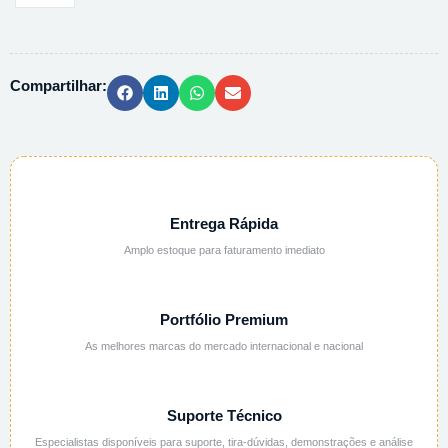
HIDROXILAMONIO
104619
-
Compartilhar:
250G
quantidade
Entrega Rápida
Amplo estoque para faturamento imediato
Portfólio Premium
As melhores marcas do mercado internacional e nacional
Suporte Técnico
Especialistas disponíveis para suporte, tira-dúvidas, demonstrações e análise