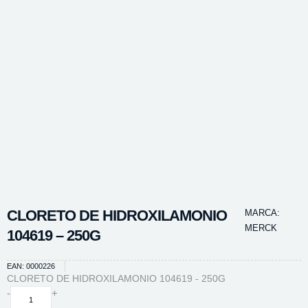
CLORETO DE HIDROXILAMONIO
MARCA:
MERCK
104619 – 250G
EAN: 0000226
CLORETO DE HIDROXILAMONIO 104619 - 250G
CLORETO
-
+
DE