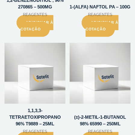
1,2-BENZENODITIOL , 96%
270865 – 500MG
1-(ALFA) NAFTOL PA – 100G
REAGENTES
REAGENTES
ADICIONAR À
ADICIONAR À
COTAÇÃO
COTAÇÃO
1,1,3,3-
TETRAETOXIPROPANO
(±)-2-METIL-1-BUTANOL
96% T9889 – 25ML
98% 65990 – 250ML
REAGENTES
REAGENTES