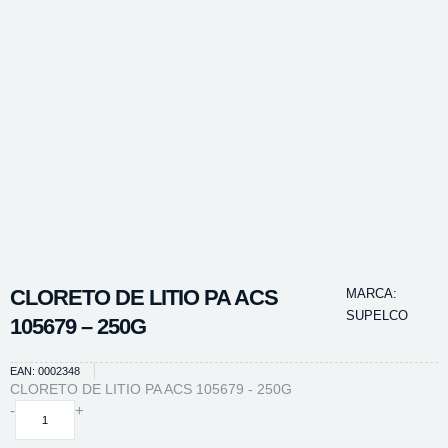
CLORETO DE LITIO PA ACS
MARCA:
SUPELCO
105679 – 250G
EAN: 0002348
CLORETO DE LITIO PA ACS 105679 - 250G
CLORETO
-
+
DE