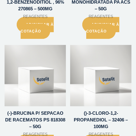
1,2-BENZENODITIOL , 96%
MONOHIDRATADA PA ACS
270865 – 500MG
– 50G
REAGENTES
REAGENTES
ADICIONAR À
ADICIONAR À
COTAÇÃO
COTAÇÃO
(-)-BRUCINA P/ SEPACAO
()-3-CLORO-1,2-
DE RACEMATOS PS 818308
PROPANEDIOL – 32406 –
– 50G
100MG
REAGENTES
REAGENTES