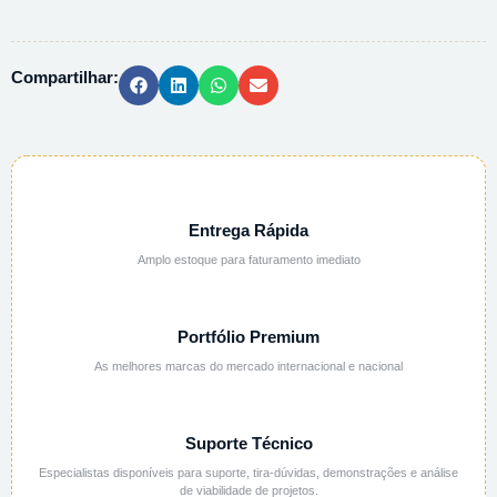
LITIO
PA
ACS
Compartilhar:
105679
-
250G
quantidade
Entrega Rápida
Amplo estoque para faturamento imediato
Portfólio Premium
As melhores marcas do mercado internacional e nacional
Suporte Técnico
Especialistas disponíveis para suporte, tira-dúvidas, demonstrações e análise
de viabilidade de projetos.