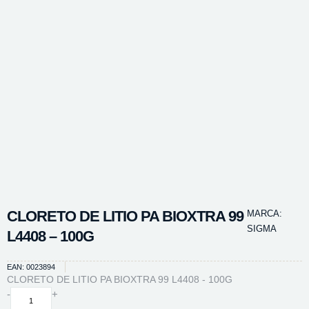
CLORETO DE LITIO PA BIOXTRA 99
MARCA:
SIGMA
L4408 – 100G
EAN: 0023894
CLORETO DE LITIO PA BIOXTRA 99 L4408 - 100G
CLORETO
-
+
DE