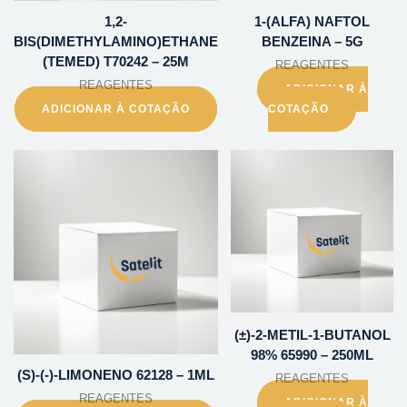
1,2-
1-(ALFA) NAFTOL
BIS(DIMETHYLAMINO)ETHANE
BENZEINA – 5G
(TEMED) T70242 – 25M
REAGENTES
REAGENTES
ADICIONAR À
ADICIONAR À COTAÇÃO
COTAÇÃO
(±)-2-METIL-1-BUTANOL
98% 65990 – 250ML
(S)-(-)-LIMONENO 62128 – 1ML
REAGENTES
REAGENTES
ADICIONAR À