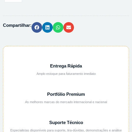
LITIO
PA
BIOXTRA
Compartilhar:
99
L4408
-
100G
quantidade
Entrega Rápida
Amplo estoque para faturamento imediato
Portfólio Premium
As melhores marcas do mercado internacional e nacional
Suporte Técnico
Especialistas disponíveis para suporte, tira-dúvidas, demonstrações e análise