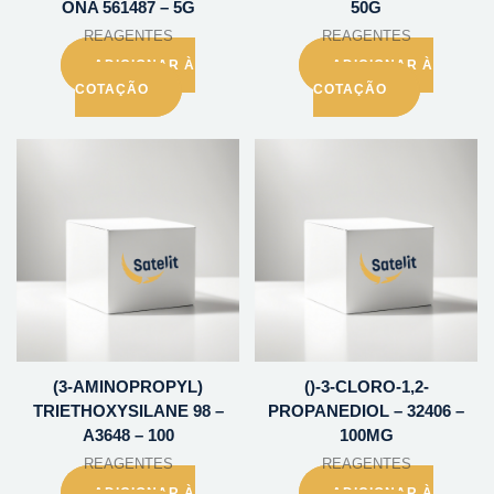
ONA 561487 – 5G
50G
REAGENTES
REAGENTES
ADICIONAR À
ADICIONAR À
COTAÇÃO
COTAÇÃO
(3-AMINOPROPYL)
()-3-CLORO-1,2-
TRIETHOXYSILANE 98 –
PROPANEDIOL – 32406 –
A3648 – 100
100MG
REAGENTES
REAGENTES
ADICIONAR À
ADICIONAR À