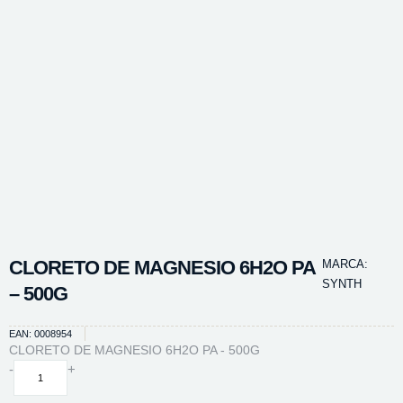
CLORETO DE MAGNESIO 6H2O PA
MARCA:
SYNTH
– 500G
EAN: 0008954
CLORETO DE MAGNESIO 6H2O PA - 500G
CLORETO
-
+
DE