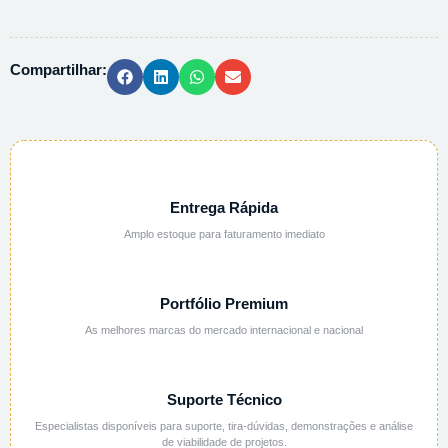
MAGNESIO
6H2O
PA
Compartilhar:
-
500G
quantidade
Entrega Rápida
Amplo estoque para faturamento imediato
Portfólio Premium
As melhores marcas do mercado internacional e nacional
Suporte Técnico
Especialistas disponíveis para suporte, tira-dúvidas, demonstrações e análise
de viabilidade de projetos.