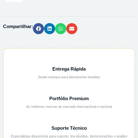
MAGNESIO
ANIDRO
PA
Compartilhar:
-
500G
quantidade
Entrega Rápida
Amplo estoque para faturamento imediato
Portfólio Premium
As melhores marcas do mercado internacional e nacional
Suporte Técnico
Especialistas disponíveis para suporte, tira-dúvidas, demonstrações e análise