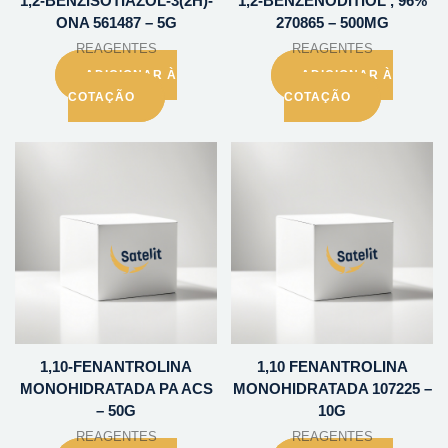
1,2-BENZISOTIAZOL-3(2H)-
1,2-BENZENODITIOL , 96%
ONA 561487 – 5G
270865 – 500MG
REAGENTES
REAGENTES
ADICIONAR À
ADICIONAR À
COTAÇÃO
COTAÇÃO
1,10-FENANTROLINA
1,10 FENANTROLINA
MONOHIDRATADA PA ACS
MONOHIDRATADA 107225 –
– 50G
10G
REAGENTES
REAGENTES