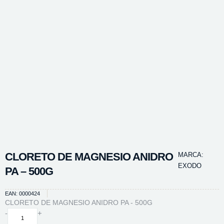
CLORETO DE MAGNESIO ANIDRO
MARCA:
EXODO
PA – 500G
EAN: 0000424
CLORETO DE MAGNESIO ANIDRO PA - 500G
CLORETO
-
+
DE