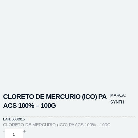
CLORETO DE MERCURIO (ICO) PA
MARCA:
SYNTH
ACS 100% – 100G
EAN: 0000915
CLORETO DE MERCURIO (ICO) PA ACS 100% - 100G
CLORETO
-
+
DE