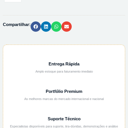
MERCURIO
(ICO)
PA
Compartilhar:
ACS
100%
-
100G
quantidade
Entrega Rápida
Amplo estoque para faturamento imediato
Portfólio Premium
As melhores marcas do mercado internacional e nacional
Suporte Técnico
Especialistas disponíveis para suporte, tira-dúvidas, demonstrações e análise