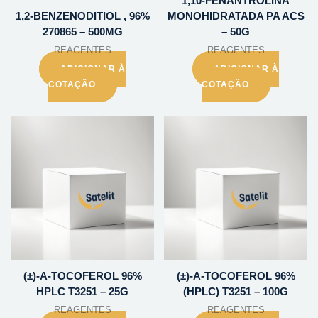
1,10-FENANTROLINA
1,2-BENZENODITIOL , 96%
MONOHIDRATADA PA ACS
270865 – 500MG
– 50G
REAGENTES
REAGENTES
ADICIONAR À
ADICIONAR À
COTAÇÃO
COTAÇÃO
(±)-A-TOCOFEROL 96%
(±)-A-TOCOFEROL 96%
HPLC T3251 – 25G
(HPLC) T3251 – 100G
REAGENTES
REAGENTES