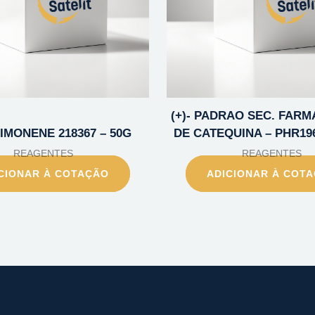
(+)- PADRAO SEC. FAR
-LIMONENE 218367 – 50G
DE CATEQUINA – PHR19
REAGENTES
REAGENTES
CIONAR À COTAÇÃO
ADICIONAR À COT