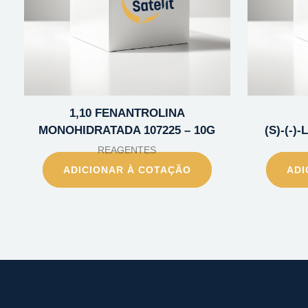
1,10 FENANTROLINA
MONOHIDRATADA 107225 – 10G
(S)-(-)
REAGENTES
ADICIONAR À COTAÇÃO
ADI