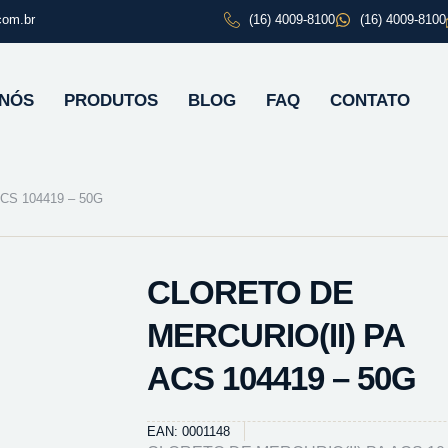
com.br
(16) 4009-8100
(16) 4009-8100
 NÓS
PRODUTOS
BLOG
FAQ
CONTATO
CS 104419 – 50G
CLORETO DE
MERCURIO(II) PA
ACS 104419 – 50G
EAN: 0001148