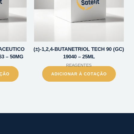
MACEUTICO
(±)-1,2,4-BUTANETRIOL TECH 90 (GC)
63 – 50MG
19040 – 25ML
REAGENTES
AÇÃO
ADICIONAR À COTAÇÃO