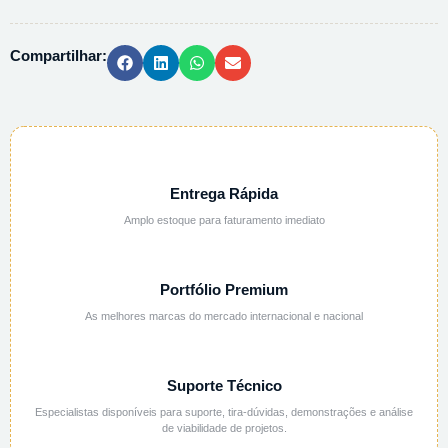
PA
-
Compartilhar:
1KG
quantidade
Entrega Rápida
Amplo estoque para faturamento imediato
Portfólio Premium
As melhores marcas do mercado internacional e nacional
Suporte Técnico
Especialistas disponíveis para suporte, tira-dúvidas, demonstrações e análise
de viabilidade de projetos.