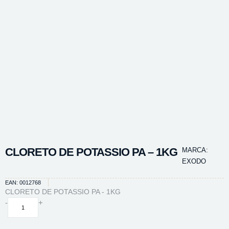
CLORETO DE POTASSIO PA – 1KG
MARCA:
EXODO
EAN: 0012768
CLORETO DE POTASSIO PA - 1KG
CLORETO
-
+
DE
POTASSIO