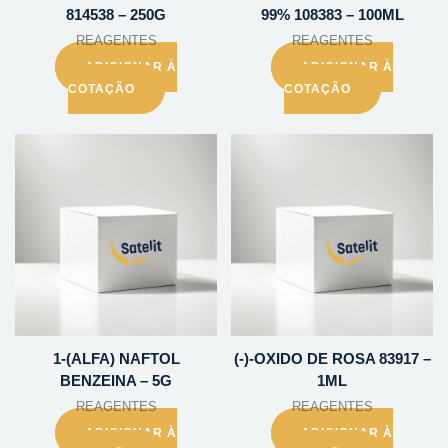
814538 – 250G
99% 108383 – 100ML
REAGENTES
REAGENTES
ADICIONAR À
ADICIONAR À
COTAÇÃO
COTAÇÃO
1-(ALFA) NAFTOL
(-)-OXIDO DE ROSA 83917 –
BENZEINA – 5G
1ML
REAGENTES
REAGENTES
ADICIONAR À
ADICIONAR À