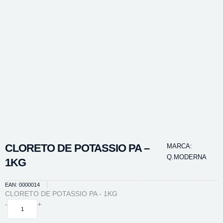
CLORETO DE POTASSIO PA –
MARCA:
Q.MODERNA
1KG
EAN: 0000014
CLORETO DE POTASSIO PA - 1KG
CLORETO
-
+
DE