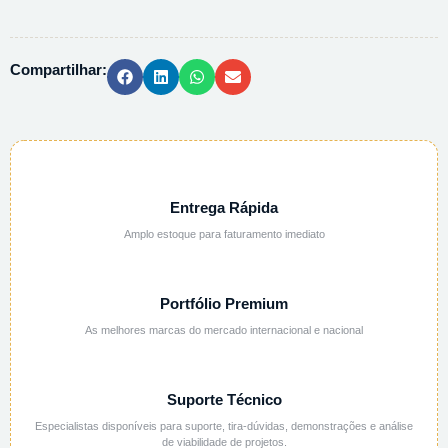
POTASSIO
PA
-
Compartilhar:
1KG
quantidade
Entrega Rápida
Amplo estoque para faturamento imediato
Portfólio Premium
As melhores marcas do mercado internacional e nacional
Suporte Técnico
Especialistas disponíveis para suporte, tira-dúvidas, demonstrações e análise
de viabilidade de projetos.