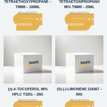
TETRAETHOXYPROPANE –
TETRAETOXIPROPANO
T9889 – 100ML
96% T9889 – 25ML
REAGENTES
REAGENTES
ADICIONAR À
ADICIONAR À
COTAÇÃO
COTAÇÃO
(±)-A-TOCOFEROL 96%
(S)-(-)-LIMONENE 218367 –
HPLC T3251 – 25G
50G
REAGENTES
REAGENTES
ADICIONAR À
ADICIONAR À