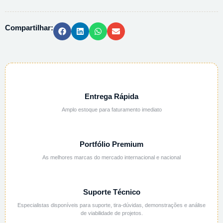
PA
-
Compartilhar:
500G
quantidade
Entrega Rápida
Amplo estoque para faturamento imediato
Portfólio Premium
As melhores marcas do mercado internacional e nacional
Suporte Técnico
Especialistas disponíveis para suporte, tira-dúvidas, demonstrações e análise
de viabilidade de projetos.