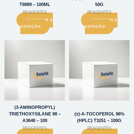
T9889 – 100ML
50G
REAGENTES
REAGENTES
ADICIONAR À
ADICIONAR À
COTAÇÃO
COTAÇÃO
(3-AMINOPROPYL)
TRIETHOXYSILANE 98 –
(±)-A-TOCOFEROL 96%
A3648 – 100
(HPLC) T3251 – 100G
REAGENTES
REAGENTES