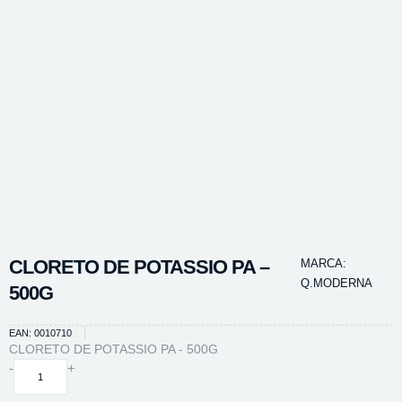
CLORETO DE POTASSIO PA –
MARCA:
Q.MODERNA
500G
EAN: 0010710
CLORETO DE POTASSIO PA - 500G
CLORETO
-
+
DE