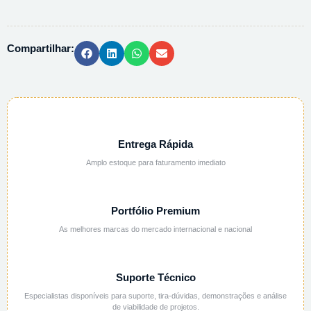
POTASSIO
PA
-
Compartilhar:
500G
quantidade
Entrega Rápida
Amplo estoque para faturamento imediato
Portfólio Premium
As melhores marcas do mercado internacional e nacional
Suporte Técnico
Especialistas disponíveis para suporte, tira-dúvidas, demonstrações e análise
de viabilidade de projetos.