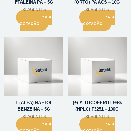
FTALEINA PA – 5G
(ORTO) PA ACS – 10G
REAGENTES
REAGENTES
ADICIONAR À
ADICIONAR À
COTAÇÃO
COTAÇÃO
1-(ALFA) NAFTOL
(±)-A-TOCOFEROL 96%
BENZEINA – 5G
(HPLC) T3251 – 100G
REAGENTES
REAGENTES
ADICIONAR À
ADICIONAR À
COTAÇÃO
COTAÇÃO