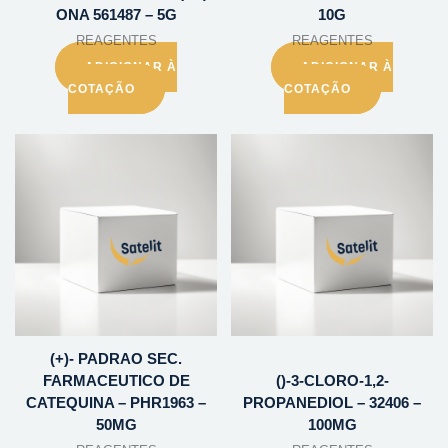
ONA 561487 – 5G
10G
REAGENTES
REAGENTES
ADICIONAR À
ADICIONAR À
COTAÇÃO
COTAÇÃO
(+)- PADRAO SEC.
FARMACEUTICO DE
()-3-CLORO-1,2-
CATEQUINA – PHR1963 –
PROPANEDIOL – 32406 –
50MG
100MG