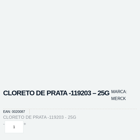
CLORETO DE PRATA -119203 – 25G
MARCA:
MERCK
EAN: 0020087
CLORETO DE PRATA -119203 - 25G
CLORETO
-
+
DE
PRATA