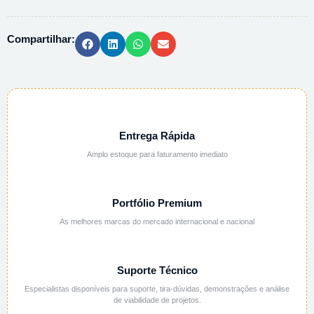
-119203
-
Compartilhar:
25G
quantidade
Entrega Rápida
Amplo estoque para faturamento imediato
Portfólio Premium
As melhores marcas do mercado internacional e nacional
Suporte Técnico
Especialistas disponíveis para suporte, tira-dúvidas, demonstrações e análise
de viabilidade de projetos.