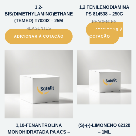
1,2-
1,2 FENILENODIAMINA
BIS(DIMETHYLAMINO)ETHANE
PS 814538 – 250G
(TEMED) T70242 – 25M
REAGENTES
REAGENTES
ADICIONAR À
ADICIONAR À COTAÇÃO
COTAÇÃO
1,10-FENANTROLINA
(S)-(-)-LIMONENO 62128
MONOHIDRATADA PA ACS –
– 1ML