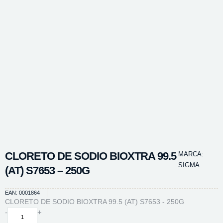
CLORETO DE SODIO BIOXTRA 99.5
MARCA:
SIGMA
(AT) S7653 – 250G
EAN: 0001864
CLORETO DE SODIO BIOXTRA 99.5 (AT) S7653 - 250G
CLORETO
-
+
DE