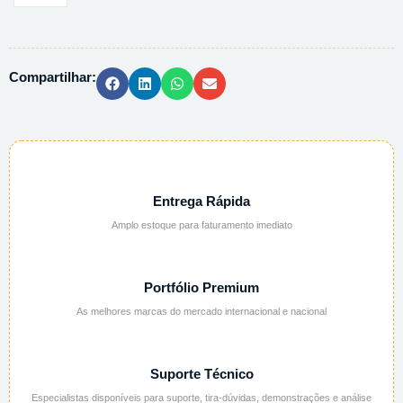
SODIO
CRISTAL
PA
Compartilhar:
ACS
-
25KG
quantidade
Entrega Rápida
Amplo estoque para faturamento imediato
Portfólio Premium
As melhores marcas do mercado internacional e nacional
Suporte Técnico
Especialistas disponíveis para suporte, tira-dúvidas, demonstrações e análise