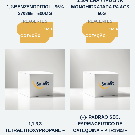
1,10-FENANTROLINA
1,2-BENZENODITIOL , 96%
MONOHIDRATADA PA ACS
270865 – 500MG
– 50G
REAGENTES
REAGENTES
ADICIONAR À
ADICIONAR À
COTAÇÃO
COTAÇÃO
(+)- PADRAO SEC.
1,1,3,3
FARMACEUTICO DE
TETRAETHOXYPROPANE –
CATEQUINA – PHR1963 –