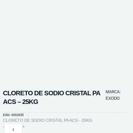
CLORETO DE SODIO CRISTAL PA
MARCA:
EXODO
ACS – 25KG
EAN: 0002835
CLORETO DE SODIO CRISTAL PA ACS - 25KG
CLORETO
-
+
DE