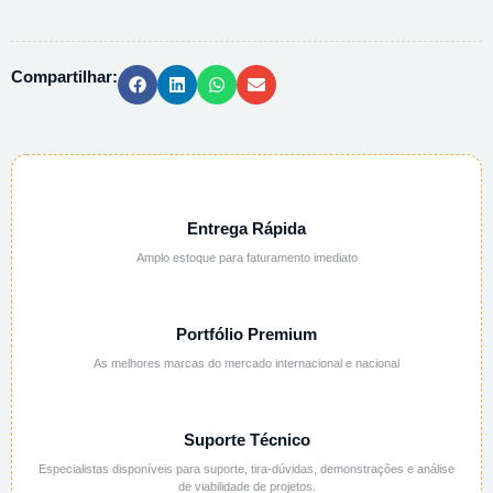
SODIO
PA
ACS
Compartilhar:
-
1KG
quantidade
Entrega Rápida
Amplo estoque para faturamento imediato
Portfólio Premium
As melhores marcas do mercado internacional e nacional
Suporte Técnico
Especialistas disponíveis para suporte, tira-dúvidas, demonstrações e análise
de viabilidade de projetos.