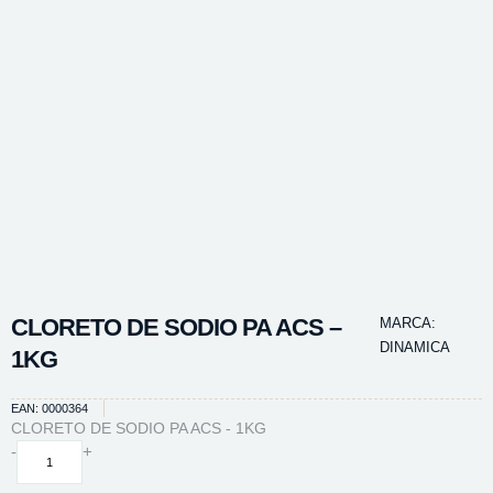
CLORETO DE SODIO PA ACS –
MARCA:
DINAMICA
1KG
EAN: 0000364
CLORETO DE SODIO PA ACS - 1KG
CLORETO
-
+
DE