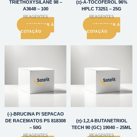
TRIETHOXYSILANE 98 –
(±)-A-TOCOFEROL 96%
A3648 – 100
HPLC T3251 – 25G
REAGENTES
REAGENTES
ADICIONAR À
ADICIONAR À
COTAÇÃO
COTAÇÃO
(-)-BRUCINA P/ SEPACAO
DE RACEMATOS PS 818308
(±)-1,2,4-BUTANETRIOL
– 50G
TECH 90 (GC) 19040 – 25ML
REAGENTES
REAGENTES