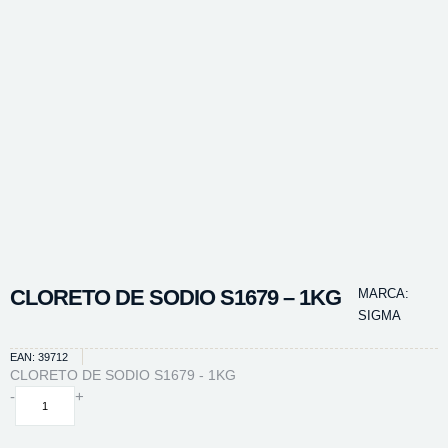
CLORETO DE SODIO S1679 – 1KG
MARCA:
SIGMA
EAN: 39712
CLORETO DE SODIO S1679 - 1KG
CLORETO
-
+
DE
SODIO