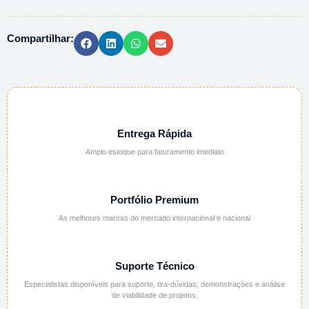
S1679
-
Compartilhar:
1KG
quantidade
Entrega Rápida
Amplo estoque para faturamento imediato
Portfólio Premium
As melhores marcas do mercado internacional e nacional
Suporte Técnico
Especialistas disponíveis para suporte, tira-dúvidas, demonstrações e análise
de viabilidade de projetos.