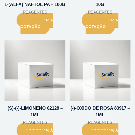
1-(ALFA) NAFTOL PA – 100G
10G
REAGENTES
REAGENTES
ADICIONAR À
ADICIONAR À
COTAÇÃO
COTAÇÃO
(S)-(-)-LIMONENO 62128 –
(-)-OXIDO DE ROSA 83917 –
1ML
1ML
REAGENTES
REAGENTES
ADICIONAR À
ADICIONAR À