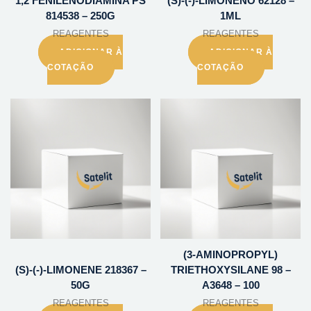
1,2 FENILENODIAMINA PS
(S)-(-)-LIMONENO 62128 –
814538 – 250G
1ML
REAGENTES
REAGENTES
ADICIONAR À
ADICIONAR À
COTAÇÃO
COTAÇÃO
(3-AMINOPROPYL)
(S)-(-)-LIMONENE 218367 –
TRIETHOXYSILANE 98 –
50G
A3648 – 100
REAGENTES
REAGENTES