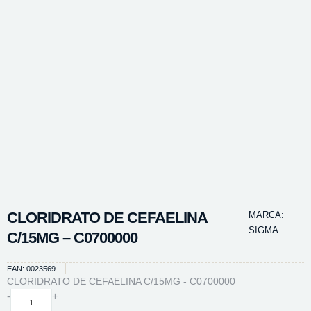
CLORIDRATO DE CEFAELINA
MARCA:
SIGMA
C/15MG – C0700000
EAN: 0023569
CLORIDRATO DE CEFAELINA C/15MG - C0700000
CLORIDRATO
-
+
DE