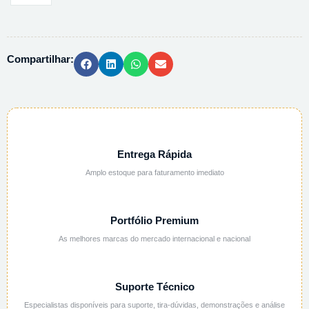
CEFAELINA
C/15MG
-
Compartilhar:
C0700000
quantidade
Entrega Rápida
Amplo estoque para faturamento imediato
Portfólio Premium
As melhores marcas do mercado internacional e nacional
Suporte Técnico
Especialistas disponíveis para suporte, tira-dúvidas, demonstrações e análise