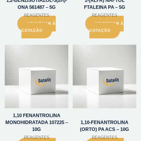
1,2-BENZISOTIAZOL-3(2H)-
1-(ALFA) NAFTOL
ONA 561487 – 5G
FTALEINA PA – 5G
REAGENTES
REAGENTES
ADICIONAR À
ADICIONAR À
COTAÇÃO
COTAÇÃO
1,10 FENANTROLINA
MONOHIDRATADA 107225 –
1,10-FENANTROLINA
10G
(ORTO) PA ACS – 10G
REAGENTES
REAGENTES