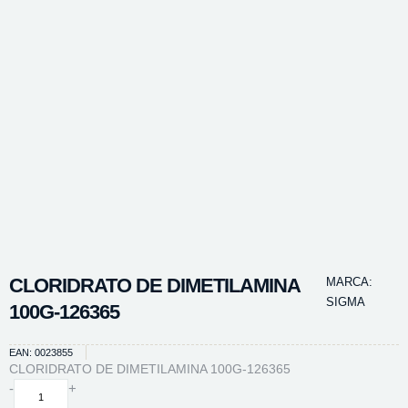
CLORIDRATO DE DIMETILAMINA
MARCA:
SIGMA
100G-126365
EAN: 0023855
CLORIDRATO DE DIMETILAMINA 100G-126365
CLORIDRATO
-
+
DE