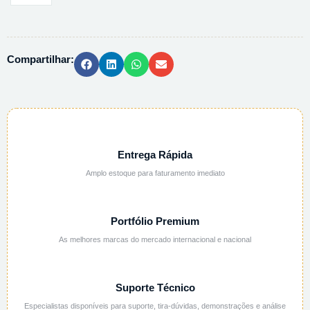
DIMETILAMINA
100G-
126365
Compartilhar:
quantidade
Entrega Rápida
Amplo estoque para faturamento imediato
Portfólio Premium
As melhores marcas do mercado internacional e nacional
Suporte Técnico
Especialistas disponíveis para suporte, tira-dúvidas, demonstrações e análise