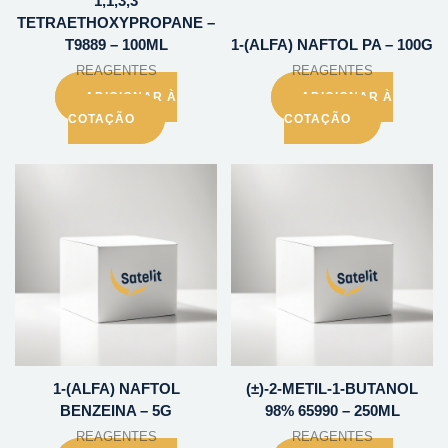
1,1,3,3
TETRAETHOXYPROPANE –
T9889 – 100ML
1-(ALFA) NAFTOL PA – 100G
REAGENTES
REAGENTES
ADICIONAR À
ADICIONAR À
COTAÇÃO
COTAÇÃO
1-(ALFA) NAFTOL
(±)-2-METIL-1-BUTANOL
BENZEINA – 5G
98% 65990 – 250ML
REAGENTES
REAGENTES