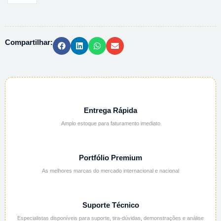
HIDROXILAMINA
99%
159417
Compartilhar:
-
500G
quantidade
Entrega Rápida
Amplo estoque para faturamento imediato
Portfólio Premium
As melhores marcas do mercado internacional e nacional
Suporte Técnico
Especialistas disponíveis para suporte, tira-dúvidas, demonstrações e análise