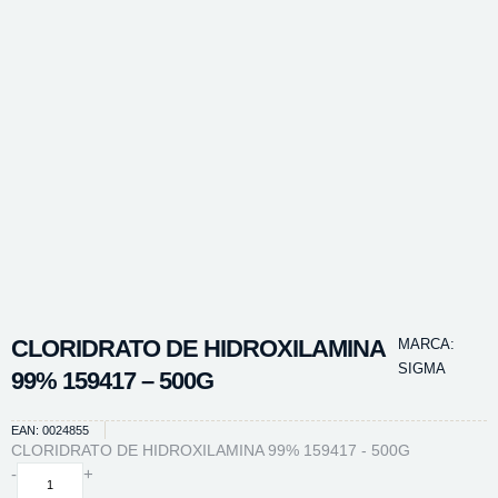
CLORIDRATO DE HIDROXILAMINA
MARCA:
SIGMA
99% 159417 – 500G
EAN: 0024855
CLORIDRATO DE HIDROXILAMINA 99% 159417 - 500G
CLORIDRATO
-
+
DE