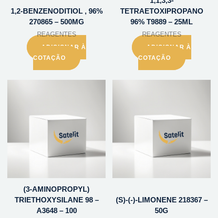
1,1,3,3-
1,2-BENZENODITIOL , 96%
TETRAETOXIPROPANO
270865 – 500MG
96% T9889 – 25ML
REAGENTES
REAGENTES
ADICIONAR À
ADICIONAR À
COTAÇÃO
COTAÇÃO
(3-AMINOPROPYL)
TRIETHOXYSILANE 98 –
(S)-(-)-LIMONENE 218367 –
A3648 – 100
50G