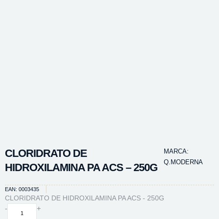
CLORIDRATO DE
MARCA:
Q.MODERNA
HIDROXILAMINA PA ACS – 250G
EAN: 0003435
CLORIDRATO DE HIDROXILAMINA PA ACS - 250G
CLORIDRATO
-
+
DE