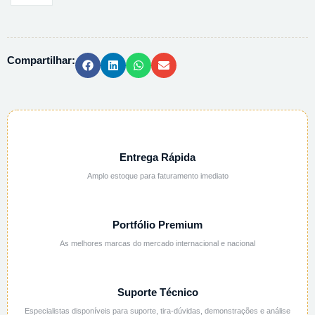
HIDROXILAMINA
PA
ACS
Compartilhar:
-
250G
quantidade
Entrega Rápida
Amplo estoque para faturamento imediato
Portfólio Premium
As melhores marcas do mercado internacional e nacional
Suporte Técnico
Especialistas disponíveis para suporte, tira-dúvidas, demonstrações e análise