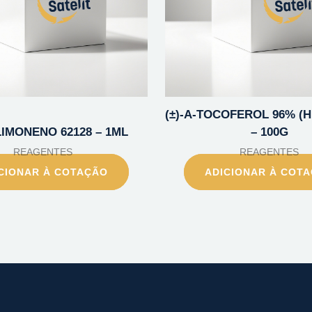
(±)-A-TOCOFEROL 96% (H
)-LIMONENO 62128 – 1ML
– 100G
REAGENTES
REAGENTES
CIONAR À COTAÇÃO
ADICIONAR À COT