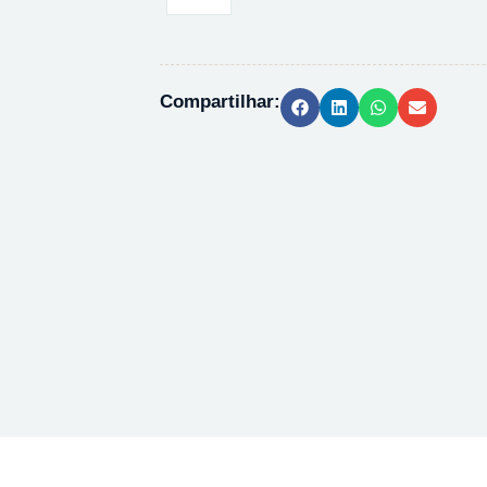
DE
TIAMINA
T1270
-
Compartilhar:
25G
quantidade