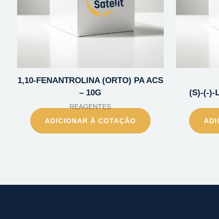
1,10-FENANTROLINA (ORTO) PA ACS
– 10G
(S)-(-
REAGENTES
ADICIONAR À COTAÇÃO
ADI