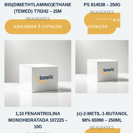
BIS(DIMETHYLAMINO)ETHANE
PS 814538 – 250G
(TEMED) T70242 – 25M
REAGENTES
REAGENTES
ADICIONAR À
ADICIONAR À COTAÇÃO
COTAÇÃO
1,10 FENANTROLINA
(±)-2-METIL-1-BUTANOL
MONOHIDRATADA 107225 –
98% 65990 – 250ML
10G
REAGENTES