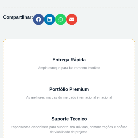
-
1L
Compartilhar:
quantidade
Entrega Rápida
Amplo estoque para faturamento imediato
Portfólio Premium
As melhores marcas do mercado internacional e nacional
Suporte Técnico
Especialistas disponíveis para suporte, tira-dúvidas, demonstrações e análise
de viabilidade de projetos.