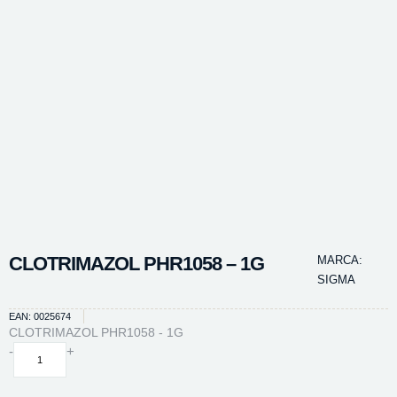
CLOTRIMAZOL PHR1058 – 1G
MARCA:
SIGMA
EAN: 0025674
CLOTRIMAZOL PHR1058 - 1G
CLOTRIMAZOL
-
+
PHR1058
-