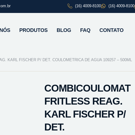
com.br
(16) 4009-8100
(16) 4009-8100
 NÓS
PRODUTOS
BLOG
FAQ
CONTATO
. KARL FISCHER P/ DET. COULOMETRICA DE AGUA 109257 – 500ML
COMBICOULOMAT
FRITLESS REAG.
KARL FISCHER P/
DET.