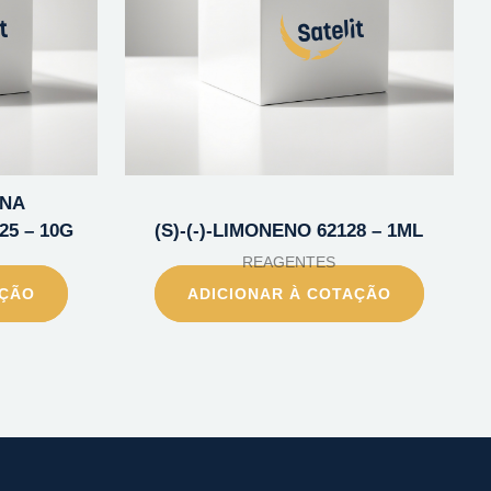
INA
5 – 10G
(S)-(-)-LIMONENO 62128 – 1ML
REAGENTES
AÇÃO
ADICIONAR À COTAÇÃO