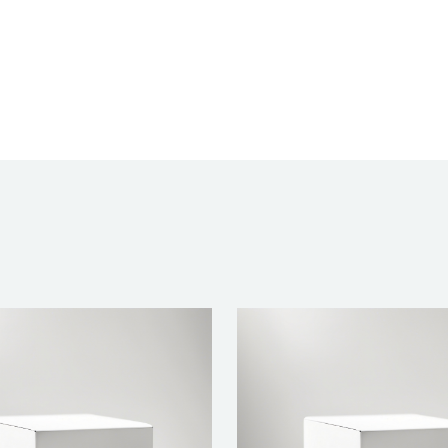
AGUA
109257
-
500ML
quantidade