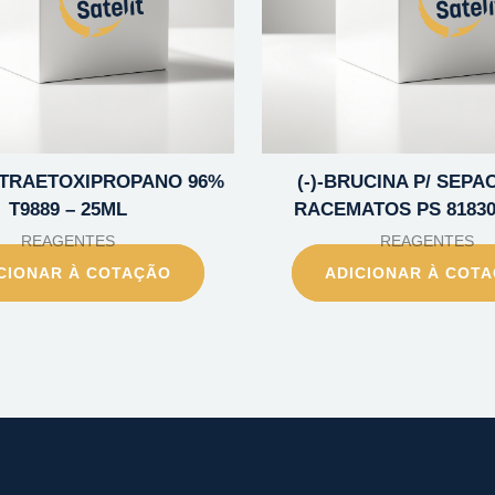
TETRAETOXIPROPANO 96%
(-)-BRUCINA P/ SEPA
T9889 – 25ML
RACEMATOS PS 81830
REAGENTES
REAGENTES
CIONAR À COTAÇÃO
ADICIONAR À COT