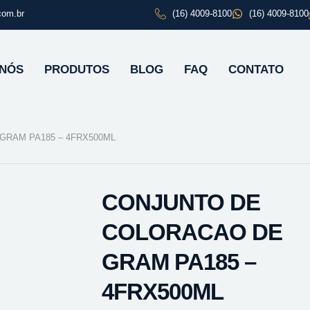
com.br
(16) 4009-8100
(16) 4009-8100
 NÓS
PRODUTOS
BLOG
FAQ
CONTATO
GRAM PA185 – 4FRX500ML
CONJUNTO DE
COLORACAO DE
GRAM PA185 –
4FRX500ML