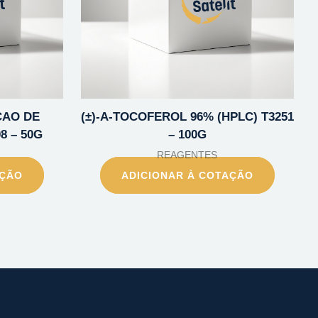
CAO DE
(±)-A-TOCOFEROL 96% (HPLC) T3251
8 – 50G
– 100G
REAGENTES
AÇÃO
ADICIONAR À COTAÇÃO