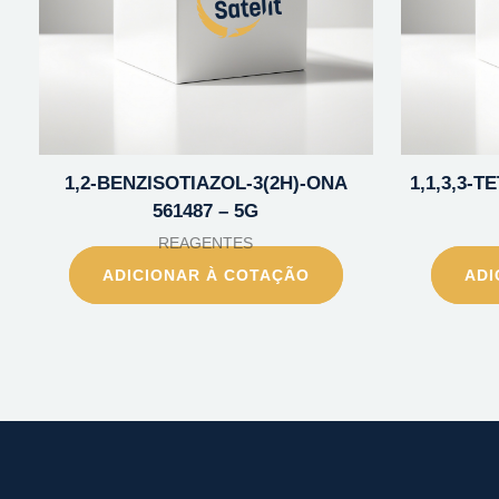
1,2-BENZISOTIAZOL-3(2H)-ONA
1,1,3,3-
561487 – 5G
REAGENTES
ADICIONAR À COTAÇÃO
ADI