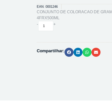
EAN: 0001246
CONJUNTO DE COLORACAO DE GRAM 
4FRX500ML
CONJUNTO
-
+
DE
COLORACAO
DE
GRAM
Compartilhar:
PA185
-
4FRX500ML
quantidade