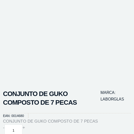
CONJUNTO DE GUKO
MARCA:
LABORGLAS
COMPOSTO DE 7 PECAS
EAN: 0014680
CONJUNTO DE GUKO COMPOSTO DE 7 PECAS
CONJUNTO
-
+
DE