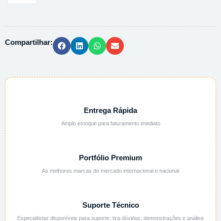
GUKO
COMPOSTO
DE
Compartilhar:
7
PECAS
quantidade
Entrega Rápida
Amplo estoque para faturamento imediato
Portfólio Premium
As melhores marcas do mercado internacional e nacional
Suporte Técnico
Especialistas disponíveis para suporte, tira-dúvidas, demonstrações e análise