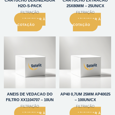
CARTUCHO DEIONIZADOR
CARTUCHO EXTRACAO
H2O-S-PACK
25X80MM – 25UN/CX
FILTRAÇÃO
FILTRAÇÃO
ADICIONAR À
ADICIONAR À
COTAÇÃO
COTAÇÃO
ANEIS DE VEDACAO DO
AP40 0,7UM 25MM AP40025
FILTRO XX1104707 – 10UN
– 100UN/CX
FILTRAÇÃO
FILTRAÇÃO
ADICIONAR À
ADICIONAR À