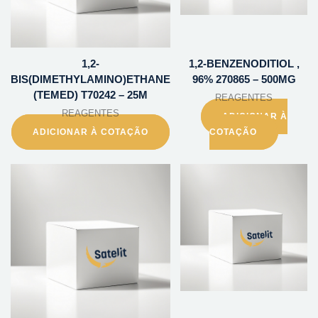
1,2-
1,2-BENZENODITIOL ,
BIS(DIMETHYLAMINO)ETHANE
96% 270865 – 500MG
(TEMED) T70242 – 25M
REAGENTES
REAGENTES
ADICIONAR À
ADICIONAR À COTAÇÃO
COTAÇÃO