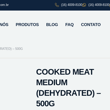
com.br
(16) 4009-8100
(16) 4009-8100
 NÓS
PRODUTOS
BLOG
FAQ
CONTATO
ATED) – 500G
COOKED MEAT
MEDIUM
(DEHYDRATED) –
500G