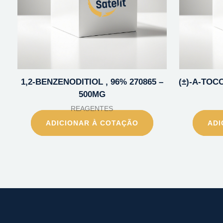
1,2-BENZENODITIOL , 96% 270865 –
(±)-A-TOC
500MG
REAGENTES
ADICIONAR À COTAÇÃO
ADI