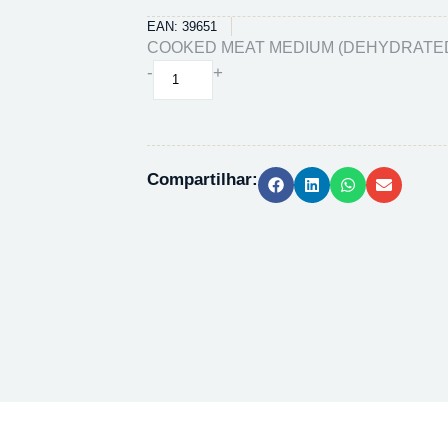
EAN: 39651
COOKED MEAT MEDIUM (DEHYDRATED)
COOKED
-
+
MEAT
MEDIUM
(DEHYDRATED)
-
Compartilhar:
500G
quantidade