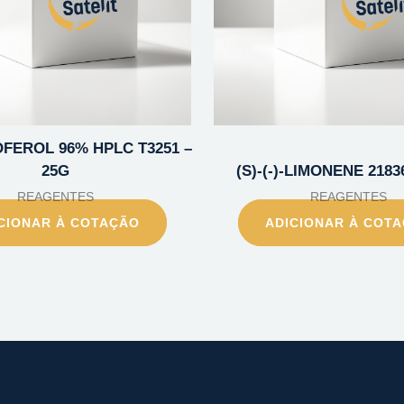
OFEROL 96% HPLC T3251 –
25G
(S)-(-)-LIMONENE 2183
REAGENTES
REAGENTES
CIONAR À COTAÇÃO
ADICIONAR À COT