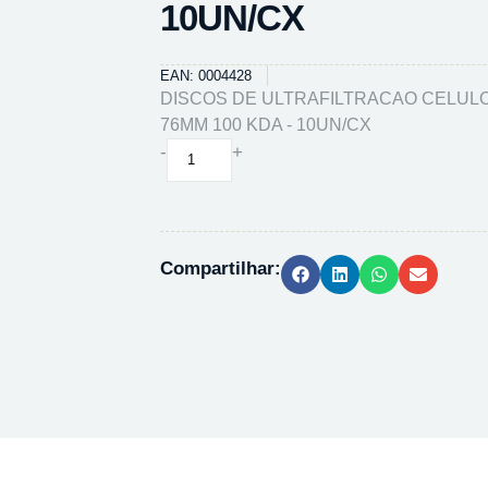
10UN/CX
EAN: 0004428
DISCOS DE ULTRAFILTRACAO CELUL
76MM 100 KDA - 10UN/CX
DISCOS
-
+
DE
ULTRAFILTRACAO
CELULOSE
REGEN.
Compartilhar:
76MM
100
KDA
-
10UN/CX
quantidade