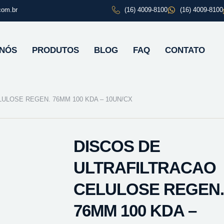
com.br
(16) 4009-8100
(16) 4009-8100
 NÓS
PRODUTOS
BLOG
FAQ
CONTATO
ULOSE REGEN. 76MM 100 KDA – 10UN/CX
DISCOS DE
ULTRAFILTRACAO
CELULOSE REGEN.
76MM 100 KDA –