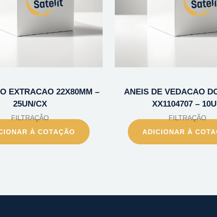
O EXTRACAO 22X80MM –
ANEIS DE VEDACAO DO
25UN/CX
XX1104707 – 10
FILTRAÇÃO
FILTRAÇÃO
CIONAR À COTAÇÃO
ADICIONAR À COT