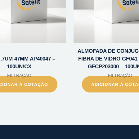
ALMOFADA DE CONJUG
0,7UM 47MM AP40047 –
FIBRA DE VIDRO GF041
100UN/CX
GFCP203000 – 100U
FILTRAÇÃO
FILTRAÇÃO
CIONAR À COTAÇÃO
ADICIONAR À COT