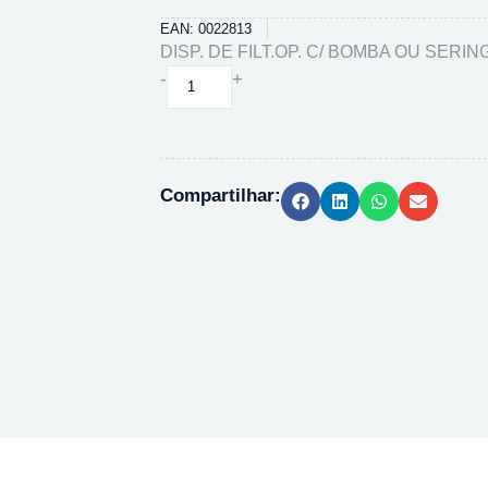
EAN: 0022813
DISP. DE FILT.OP. C/ BOMBA OU SERI
DISP.
-
+
DE
FILT.OP.
C/
BOMBA
Compartilhar:
OU
SERINGA
SVHV01015
quantidade