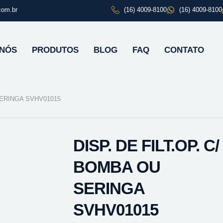
com.br
(16) 4009-8100
(16) 4009-8100
 NÓS
PRODUTOS
BLOG
FAQ
CONTATO
 SERINGA SVHV01015
DISP. DE FILT.OP. C/
BOMBA OU
SERINGA
SVHV01015