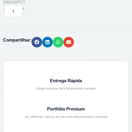
200UN/PCT
ENVELOPE
-
+
AUTO
SELANTE
P/
ESTERILIZACAO
Compartilhar:
24X38CM
-
200UN/PCT
quantidade
Entrega Rápida
Amplo estoque para faturamento imediato
Portfólio Premium
As melhores marcas do mercado internacional e nacional