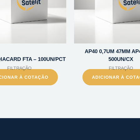
AP40 0,7UM 47MM AP4
IACARD FTA – 100UN/PCT
500UN/CX
FILTRAÇÃO
FILTRAÇÃO
CIONAR À COTAÇÃO
ADICIONAR À COT