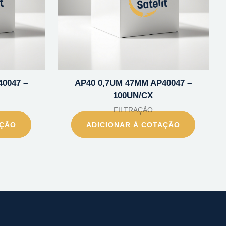
0047 –
AP40 0,7UM 47MM AP40047 –
100UN/CX
FILTRAÇÃO
AÇÃO
ADICIONAR À COTAÇÃO