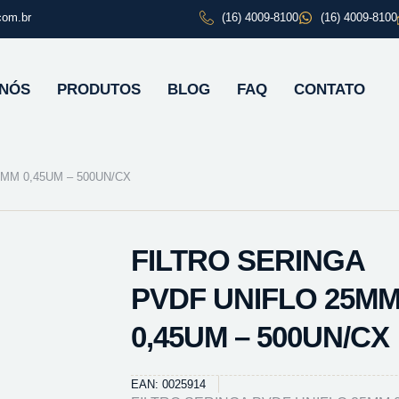
com.br
(16) 4009-8100
(16) 4009-8100
 NÓS
PRODUTOS
BLOG
FAQ
CONTATO
MM 0,45UM – 500UN/CX
FILTRO SERINGA
PVDF UNIFLO 25M
0,45UM – 500UN/CX
EAN: 0025914