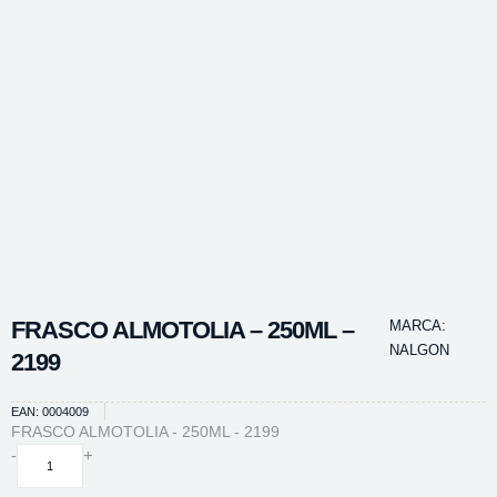
FRASCO ALMOTOLIA – 250ML –
MARCA:
NALGON
2199
EAN: 0004009
FRASCO ALMOTOLIA - 250ML - 2199
FRASCO
-
+
ALMOTOLIA