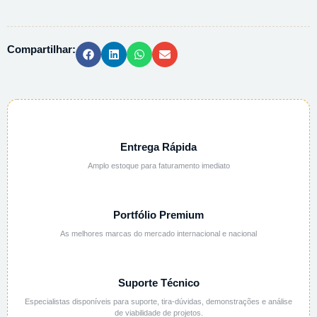
-
250ML
-
Compartilhar:
2199
quantidade
Entrega Rápida
Amplo estoque para faturamento imediato
Portfólio Premium
As melhores marcas do mercado internacional e nacional
Suporte Técnico
Especialistas disponíveis para suporte, tira-dúvidas, demonstrações e análise
de viabilidade de projetos.