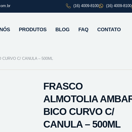
com.br
(16) 4009-8100
(16) 4009-8100
 NÓS
PRODUTOS
BLOG
FAQ
CONTATO
 CURVO C/ CANULA – 500ML
FRASCO
ALMOTOLIA AMBA
BICO CURVO C/
CANULA – 500ML