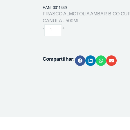
EAN: 0011449
FRASCO ALMOTOLIA AMBAR BICO CUR
CANULA - 500ML
FRASCO
-
+
ALMOTOLIA
AMBAR
BICO
CURVO
Compartilhar:
C/
CANULA
-
500ML
quantidade