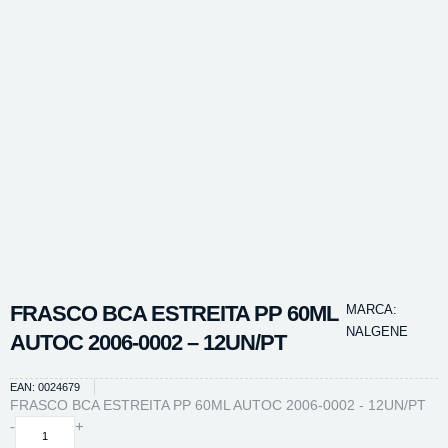
FRASCO BCA ESTREITA PP 60ML
MARCA:
NALGENE
AUTOC 2006-0002 – 12UN/PT
EAN: 0024679
FRASCO BCA ESTREITA PP 60ML AUTOC 2006-0002 - 12UN/PT
FRASCO
-
+
BCA