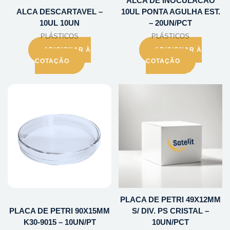
ALCA DE INOCULACAO
ALCA DESCARTAVEL –
10UL PONTA AGULHA EST.
10UL 10UN
– 20UN/PCT
PLÁSTICOS
PLÁSTICOS
ADICIONAR À
ADICIONAR À
COTAÇÃO
COTAÇÃO
PLACA DE PETRI 49X12MM
PLACA DE PETRI 90X15MM
S/ DIV. PS CRISTAL –
K30-9015 – 10UN/PT
10UN/PCT