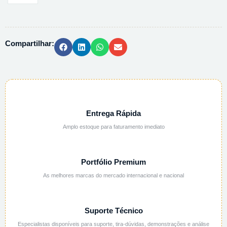
LARGA
HDPE
2189-
Compartilhar:
0016
-
500ML
quantidade
Entrega Rápida
Amplo estoque para faturamento imediato
Portfólio Premium
As melhores marcas do mercado internacional e nacional
Suporte Técnico
Especialistas disponíveis para suporte, tira-dúvidas, demonstrações e análise