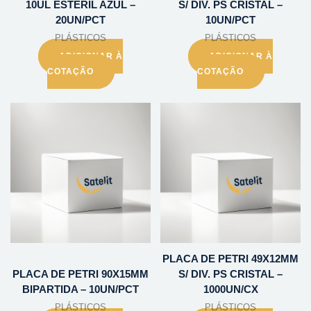
10UL ESTERIL AZUL –
S/ DIV. PS CRISTAL –
20UN/PCT
10UN/PCT
PLÁSTICOS
PLÁSTICOS
ADICIONAR À
ADICIONAR À
COTAÇÃO
COTAÇÃO
PLACA DE PETRI 49X12MM
PLACA DE PETRI 90X15MM
S/ DIV. PS CRISTAL –
BIPARTIDA – 10UN/PCT
1000UN/CX
PLÁSTICOS
PLÁSTICOS