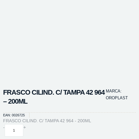
FRASCO CILIND. C/ TAMPA 42 964
MARCA:
OROPLAST
– 200ML
EAN: 0026725
FRASCO CILIND. C/ TAMPA 42 964 - 200ML
FRASCO
-
+
CILIND.