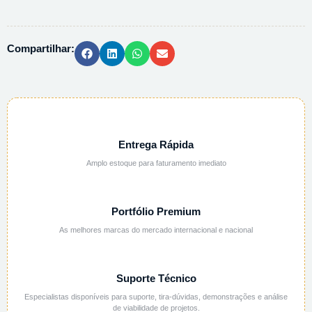
C/
TAMPA
42
Compartilhar:
964
-
200ML
quantidade
Entrega Rápida
Amplo estoque para faturamento imediato
Portfólio Premium
As melhores marcas do mercado internacional e nacional
Suporte Técnico
Especialistas disponíveis para suporte, tira-dúvidas, demonstrações e análise
de viabilidade de projetos.