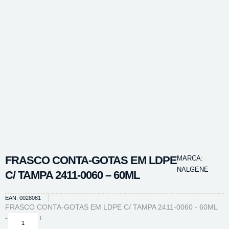
FRASCO CONTA-GOTAS EM LDPE
MARCA:
NALGENE
C/ TAMPA 2411-0060 – 60ML
EAN: 0028081
FRASCO CONTA-GOTAS EM LDPE C/ TAMPA 2411-0060 - 60ML
FRASCO
-
+
CONTA-