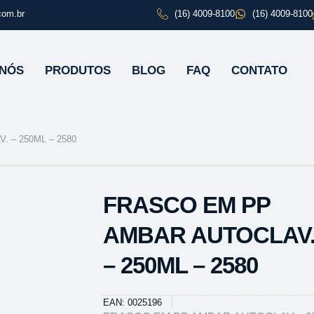
com.br
(16) 4009-8100
(16) 4009-8100
 NÓS
PRODUTOS
BLOG
FAQ
CONTATO
 – 250ML – 2580
FRASCO EM PP
AMBAR AUTOCLAV
– 250ML – 2580
EAN: 0025196