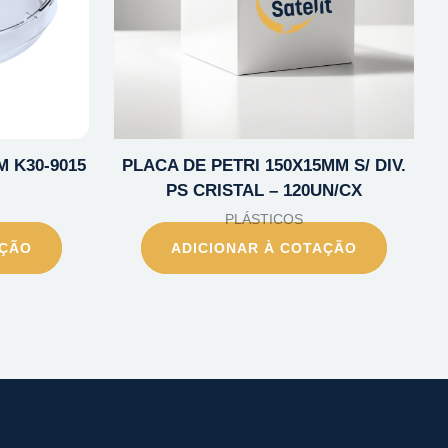
M K30-9015
PLACA DE PETRI 150X15MM S/ DIV.
PS CRISTAL – 120UN/CX
PLÁSTICOS
AÇÃO
ADICIONAR À COTAÇÃO