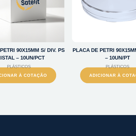
PETRI 90X15MM S/ DIV. PS
PLACA DE PETRI 90X15M
ISTAL – 10UN/PCT
– 10UN/PT
PLÁSTICOS
PLÁSTICOS
CIONAR À COTAÇÃO
ADICIONAR À COT