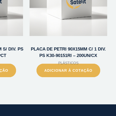
S/ DIV. PS
PLACA DE PETRI 90X15MM C/ 1 DIV.
PCT
PS K30-90151RI – 200UN/CX
PLÁSTICOS
AÇÃO
ADICIONAR À COTAÇÃO