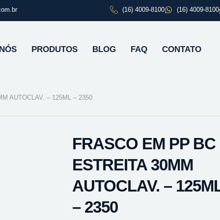
com.br
(16) 4009-8100
(16) 4009-8100
 NÓS
PRODUTOS
BLOG
FAQ
CONTATO
M AUTOCLAV. – 125ML – 2350
FRASCO EM PP BC
ESTREITA 30MM
AUTOCLAV. – 125M
– 2350