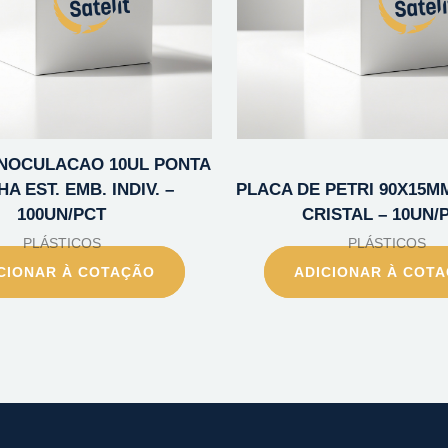
INOCULACAO 10UL PONTA
A EST. EMB. INDIV. –
PLACA DE PETRI 90X15MM 
100UN/PCT
CRISTAL – 10UN/
PLÁSTICOS
PLÁSTICOS
CIONAR À COTAÇÃO
ADICIONAR À COT