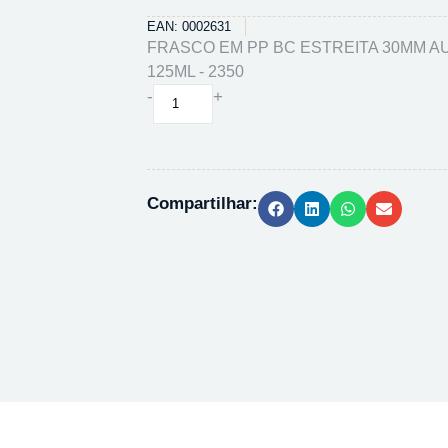
EAN: 0002631
FRASCO EM PP BC ESTREITA 30MM AU
125ML - 2350
FRASCO
-
+
EM
PP
BC
ESTREITA
Compartilhar:
30MM
AUTOCLAV.
-
125ML
-
2350
quantidade