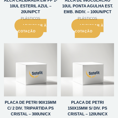
ALCA CALIBRADA EM PP 1-
ALCA DE INOCULACAO
10UL ESTERIL AZUL –
10UL PONTA AGULHA EST.
20UN/PCT
EMB. INDIV. – 100UN/PCT
PLÁSTICOS
PLÁSTICOS
ADICIONAR À
ADICIONAR À
COTAÇÃO
COTAÇÃO
PLACA DE PETRI 90X15MM
PLACA DE PETRI
C/ 2 DIV. TRIPARTIDA PS
150X15MM S/ DIV. PS
CRISTAL – 300UN/CX
CRISTAL – 120UN/CX