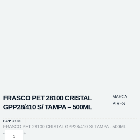
FRASCO PET 28100 CRISTAL
MARCA:
PIRES
GPP28/410 S/ TAMPA – 500ML
EAN: 39070
FRASCO PET 28100 CRISTAL GPP28/410 S/ TAMPA - 500ML
FRASCO
-
+
PET