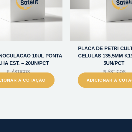
PLACA DE PETRI CUL
INOCULACAO 10UL PONTA
CELULAS 135,5MM K13
HA EST. – 20UN/PCT
5UN/PCT
PLÁSTICOS
PLÁSTICOS
CIONAR À COTAÇÃO
ADICIONAR À COT