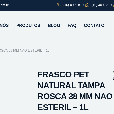
com.br
(16) 4009-8100
(16) 4009-8100
 NÓS
PRODUTOS
BLOG
FAQ
CONTATO
SCA 38 MM NAO ESTERIL – 1L
FRASCO PET
NATURAL TAMPA
ROSCA 38 MM NAO
ESTERIL – 1L