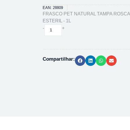
EAN: 28809
FRASCO PET NATURAL TAMPA ROSCA
ESTERIL - 1L
FRASCO
-
+
PET
NATURAL
TAMPA
ROSCA
Compartilhar:
38
MM
NAO
ESTERIL
-
1L
quantidade